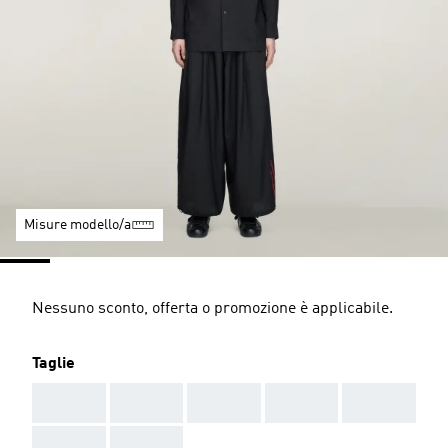
Misure modello/a
Nessuno sconto, offerta o promozione è applicabile.
Taglie
AAA
AAA
AAA
AAA
AAA
AAA
AAA