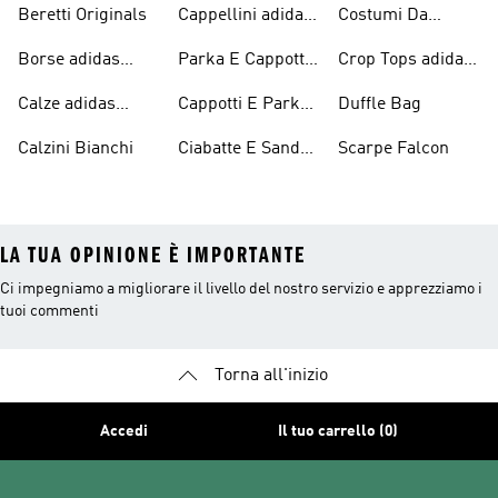
Beretti Originals
Cappellini adidas
Costumi Da
Originals
Bagno Originals
Borse adidas
Parka E Cappotti
Crop Tops adidas
Originals
Blu
Originals
Calze adidas
Cappotti E Parkas
Duffle Bag
Originals
Originals
Calzini Bianchi
Ciabatte E Sandali
Scarpe Falcon
Bianchi
LA TUA OPINIONE È IMPORTANTE
Ci impegniamo a migliorare il livello del nostro servizio e apprezziamo i
tuoi commenti
Torna all'inizio
Accedi
Il tuo carrello (0)