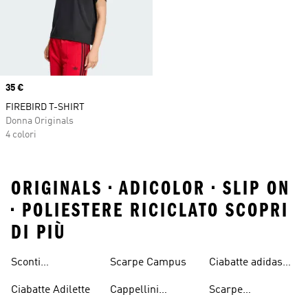
Price
35 €
FIREBIRD T-SHIRT
Donna Originals
4 colori
ORIGINALS • ADICOLOR • SLIP ON
• POLIESTERE RICICLATO SCOPRI
DI PIÙ
Sconti
Scarpe Campus
Ciabatte adidas
Abbigliamento
Originals
Ciabatte Adilette
Cappellini
Scarpe
adidas Originals
Originals
Continental 80