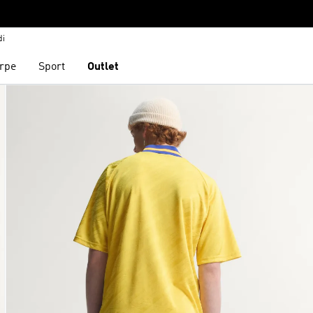
di
rpe
Sport
Outlet