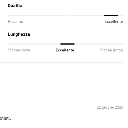
Qualità
Pessimo
Eccellente
Lunghezza
Troppo corto
Eccellente
Troppo lungo
22 giugno 2026
onisti.