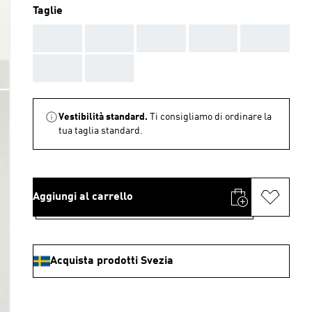
Taglie
AAA
AAA
AAA
AAA
AAA
AAA
AAA
Vestibilità standard.
Ti consigliamo di ordinare la
tua taglia standard.
Aggiungi al carrello
Acquista prodotti Svezia