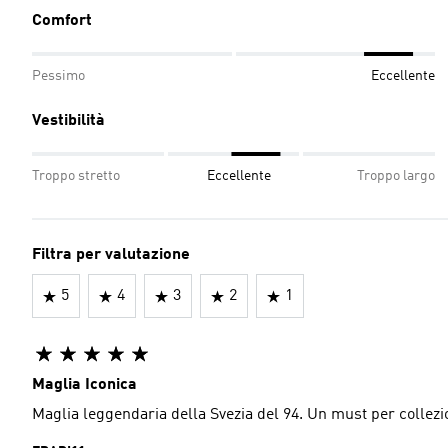
Comfort
Pessimo
Eccellente
Vestibilità
Troppo stretto
Eccellente
Troppo largo
Filtra per valutazione
5
4
3
2
1
Maglia Iconica
Maglia leggendaria della Svezia del 94. Un must per collezi