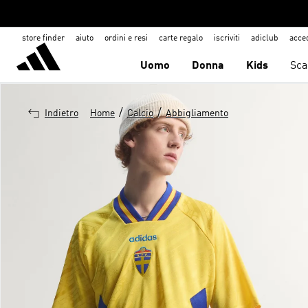
store finder
aiuto
ordini e resi
carte regalo
iscriviti
adiclub
acce
Uomo
Donna
Kids
Sca
/
/
Indietro
Home
Calcio
Abbigliamento