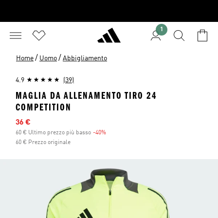
1
/
/
Home
Uomo
Abbigliamento
4.9
(39)
MAGLIA DA ALLENAMENTO TIRO 24
COMPETITION
Prezzo scontato
36 €
60 € Ultimo prezzo più basso
-40%
Sconto
60 € Prezzo originale