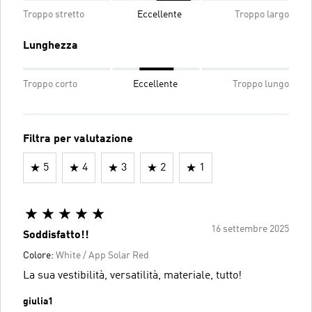
Troppo stretto
Eccellente
Troppo largo
Lunghezza
Troppo corto
Eccellente
Troppo lungo
Filtra per valutazione
5
4
3
2
1
16 settembre 2025
Soddisfatto!!
Colore:
White / App Solar Red
La sua vestibilità, versatilità, materiale, tutto!
giulia1