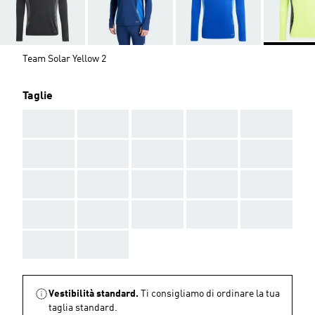
Team Solar Yellow 2
Taglie
AAA
AAA
AAA
AAA
AAA
AAA
AAA
AAA
AAA
AAA
AAA
AAA
AAA
AAA
AAA
AAA
AAA
AAA
AAA
AAA
AAA
AAA
Vestibilità standard.
Ti consigliamo di ordinare la tua
taglia standard.