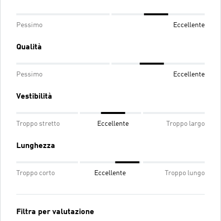
Pessimo
Eccellente
Qualità
Pessimo
Eccellente
Vestibilità
Troppo stretto
Eccellente
Troppo largo
Lunghezza
Troppo corto
Eccellente
Troppo lungo
Filtra per valutazione