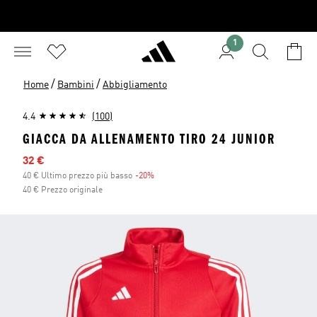
1
/
/
Home
Bambini
Abbigliamento
4.4
(100)
GIACCA DA ALLENAMENTO TIRO 24 JUNIOR
Prezzo scontato
32 €
40 € Ultimo prezzo più basso
-20%
Sconto
40 € Prezzo originale