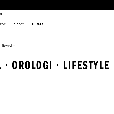
di
rpe
Sport
Outlet
Lifestyle
· OROLOGI · LIFESTYLE
ista dei desideri