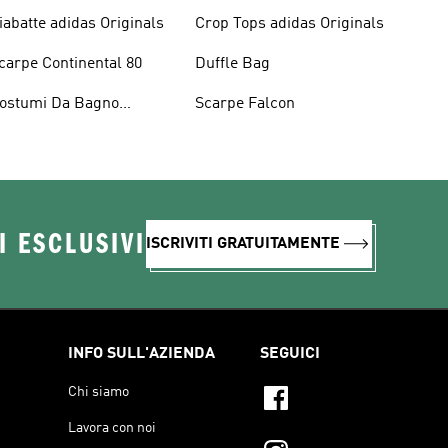
iabatte adidas Originals
Crop Tops adidas Originals
carpe Continental 80
Duffle Bag
ostumi Da Bagno
Scarpe Falcon
riginals
I ESCLUSIVI
ISCRIVITI GRATUITAMENTE
INFO SULL'AZIENDA
SEGUICI
Chi siamo
Lavora con noi