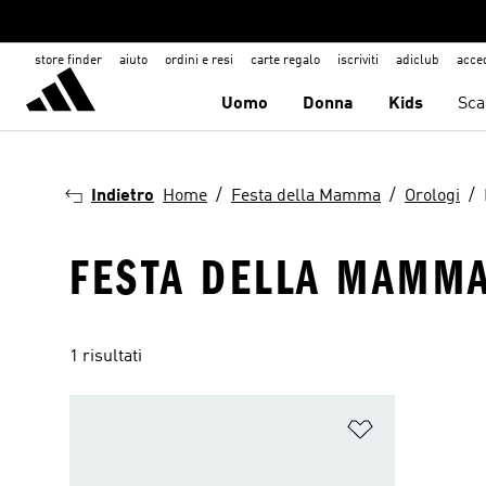
store finder
aiuto
ordini e resi
carte regalo
iscriviti
adiclub
acce
Uomo
Donna
Kids
Sca
Indietro
Home
Festa della Mamma
Orologi
FESTA DELLA MAMMA 
1 risultati
Aggiungi alla l