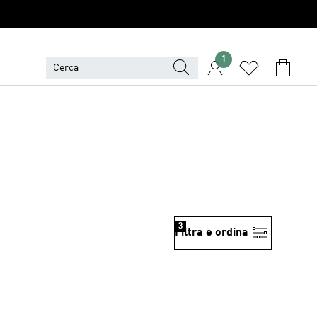
1
3
Filtra e ordina