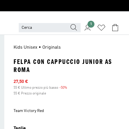
1
Kids Unisex • Originals
FELPA CON CAPPUCCIO JUNIOR AS
ROMA
Prezzo scontato
27,50 €
55 € Ultimo prezzo più basso
-50%
Sconto
55 € Prezzo originale
Team Victory Red
Taglie