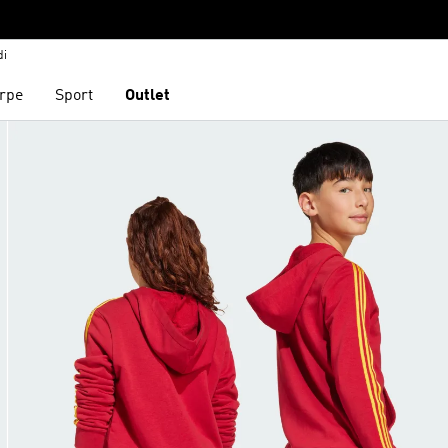
di
rpe
Sport
Outlet