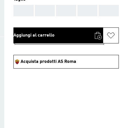
AAA
AAA
AAA
AAA
AAA
Aggiungi al carrello
Acquista prodotti AS Roma