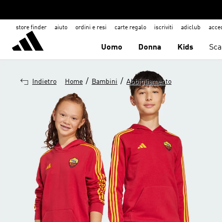
store finder
aiuto
ordini e resi
carte regalo
iscriviti
adiclub
acce
Uomo
Donna
Kids
Sca
/
/
Indietro
Home
Bambini
Abbigliamento