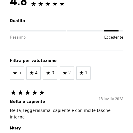
4.8
Qualità
Pessimo
Eccellente
Filtra per valutazione
5
4
3
2
1
18 luglio 2026
Bella e capiente
Bella, leggerissima, capiente e con molte tasche
interne
Mtery