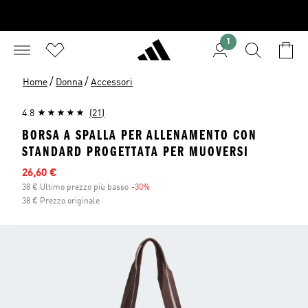
1
/
/
Home
Donna
Accessori
4.8
(21)
BORSA A SPALLA PER ALLENAMENTO CON
STANDARD PROGETTATA PER MUOVERSI
Prezzo scontato
26,60 €
38 € Ultimo prezzo più basso
-30%
Sconto
38 € Prezzo originale