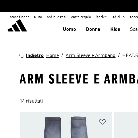
store finder
aiuto
ordini e resi
carte regalo
iscriviti
adiclub
acce
Uomo
Donna
Kids
Sca
Indietro
Home
Arm Sleeve e Armband
HEAT.
ARM SLEEVE E ARMB
14 risultati
Aggiungi alla l