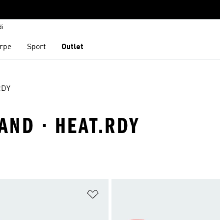
di
rpe
Sport
Outlet
RDY
AND · HEAT.RDY
ista dei desideri
Aggiungi alla lista dei desideri