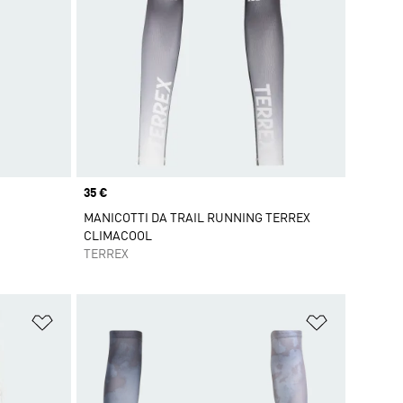
Price
35 €
MANICOTTI DA TRAIL RUNNING TERREX
CLIMACOOL
TERREX
Aggiungi alla lista dei desideri
Aggiungi all