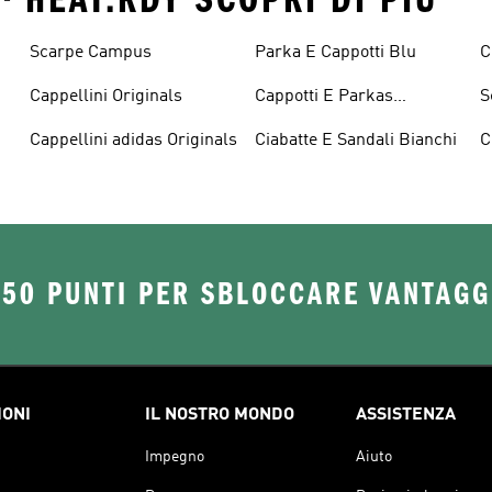
Scarpe Campus
Parka E Cappotti Blu
C
Cappellini Originals
Cappotti E Parkas
S
Originals
Cappellini adidas Originals
Ciabatte E Sandali Bianchi
C
O
250 PUNTI PER SBLOCCARE VANTAGG
IONI
IL NOSTRO MONDO
ASSISTENZA
Impegno
Aiuto