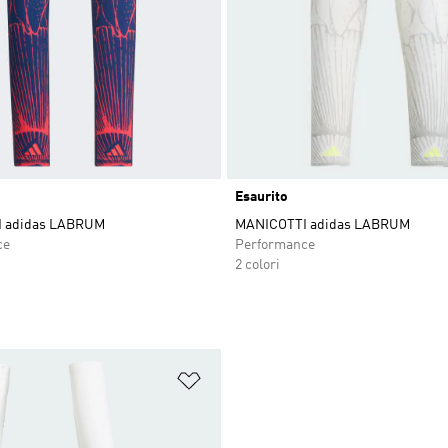
Esaurito
 adidas LABRUM
MANICOTTI adidas LABRUM
ce
Performance
2 colori
ista dei desideri
Aggiungi alla lista dei desideri