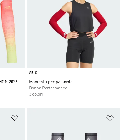
Price
25 €
HON 2026
Manicotti per pallavolo
Donna Performance
3 colori
Aggiungi alla lista dei desideri
Aggiungi all