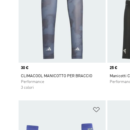
Price
30 €
Price
25 €
CLIMACOOL MANICOTTO PER BRACCIO
Manicotti
Performance
Performan
3 colori
Aggiungi alla l