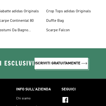
iabatte adidas Originals
Crop Tops adidas Originals
carpe Continental 80
Duffle Bag
ostumi Da Bagno
Scarpe Falcon
riginals
I ESCLUSIVI
ISCRIVITI GRATUITAMENTE
INFO SULL'AZIENDA
SEGUICI
Chi siamo