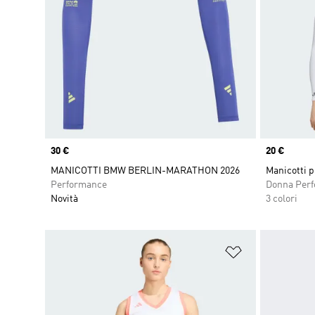
Price
30 €
Price
20 €
MANICOTTI BMW BERLIN-MARATHON 2026
Manicotti p
Performance
Donna Per
Novità
3 colori
Aggiungi alla l