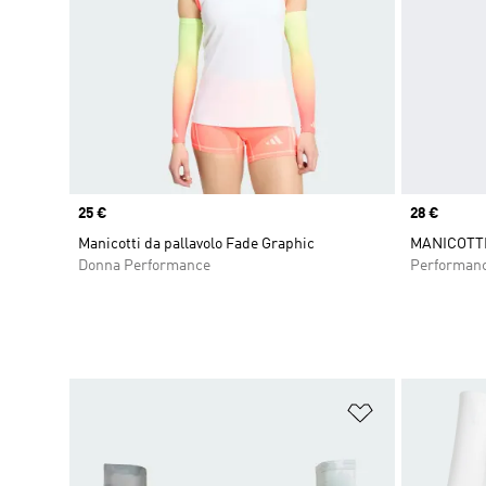
Price
25 €
Price
28 €
Manicotti da pallavolo Fade Graphic
MANICOTTI
Donna Performance
Performan
Aggiungi alla l