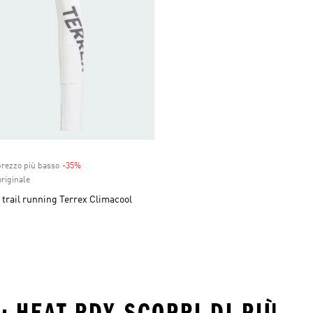
prezzo più basso
-35%
Discount
riginale
trail running Terrex Climacool
 HEAT.RDY SCOPRI DI PIÙ