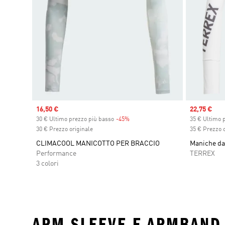
Sale price
16,50 €
Sale price
22,75 €
30 € Ultimo prezzo più basso
-45%
Discount
35 € Ultimo 
30 € Prezzo originale
35 € Prezzo o
CLIMACOOL MANICOTTO PER BRACCIO
Maniche da 
Performance
TERREX
3 colori
ARM SLEEVE E ARMBAND •